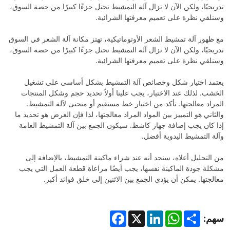
تدريجيًا، ولكن الآن لا تزال آلة التمشيط تحتل جزءًا كبيرًا من حصة السوق،
وسنلقي نظرة على تعميم معرفتها الشرائية.
مع ظهور آلة تمشيط الشعر الأوتوماتيكية، تهتز مكانة آلة الشعر في السوق
تدريجيًا، ولكن الآن لا تزال آلة التمشيط تحتل جزءًا كبيرًا من حصة السوق،
وسنلقي نظرة على تعميم معرفتها الشرائية.
يعتمد اختيار شكل وخصائص آلة التمشيط بشكل أساسي على تشغيل
الخشب. لذلك عند الاختيار، يجب علينا أولاً تحديد حجم وشكل المنتجات
المراد معالجتها. تأكد من اختيار خط مستقيم أو منحنى لآلة التمشيط.
والثاني هو التمييز بين المواد المراد معالجتها، لذا فإن الغرض هو تحديد ما
إذا كان يجب إضافة جهاز كاشط. سيكون الجمع بين آلة التمشيط العامة
وآلة التمشيط اليدوية أفضل.
من التحليل أعلاه، سنجد أنه عند شراء ماكينة التمشيط، بالإضافة إلى
مشكلة جودة الماكينة نفسها، يجب أيضًا مراعاة قطعة العمل التي يجب
معالجتها. يمكن أن يؤدي الجمع بين الاثنين إلى خلق فوائد أكبر.
Facebook
LinkedIn
X
WhatsApp
Share
سهم: