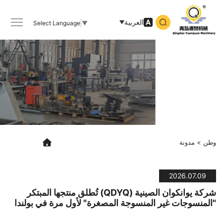
شركة
يوانكوان
العربية
Select Language
▼
الصينية
(QDYQ)
تُطلق
منتجها
المبتكر
"المنسوجات
غير
وطن
مدونة
المنسوجة
المصغرة"
2026.07.09
لأول
شركة يوانكوان الصينية (QDYQ) تُطلق منتجها المبتكر
"المنسوجات غير المنسوجة المصغرة" لأول مرة في بولندا
مرة