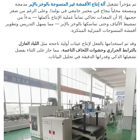
في
آلة إنتاج الأقمشة غير المنسوجة بالوخز بالإبر
تم مؤخراً تشغيل
مدمجة
ومصنعة محلياً بنجاح في مختبر جامعي في بولندا. وعلى الرغم من صغر
بولندا
حجمها، إلا أن المعدات تحاكي تماماً عملية الإنتاج بأكملها — بدءاً من
تمشيط الألياف وحتى تماسكها بالوخز بالإبر — مما يسهل التدريس وتطوير
أقمشة المنسوجات المنزلية المبتكرة.
اللباد العازل
وقد تم استخدامها بالفعل لإنتاج عينات أولية ناجحة مثل
بالترابط الحراري وحشوات اللحاف الناعمة
، مما حاز على الثناء بفضل
تشغيلها الذكي وقدراتها الدقيقة في تحليل البيانات.