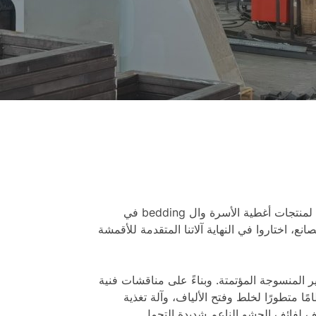
تم شحن خط إنتاج الحشو المترابط حراريًا عالي الكفاءة والجديد تمامًا بنجاح إلى عميلنا في كولومبيا. وبصفتهم موردًا رائدًا لمنتجات أغطية الأسرة وال bedding في
، اختاروا في النهاية آلاتنا المتقدمة للأقمشة
 المنسوجة المؤتمتة. وبناءً على مناقشات فنية
ا متطورًا لخلط وفتح الألياف، وآلة تغذية
يف لفائف الحشو الناعم شديدة التحمل.