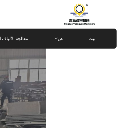
تم
شحن
خط
بيت
عن
معالجة الألياف ا
إنتاج
حشوات
حرارية
ملحومة
حسب
الطلب