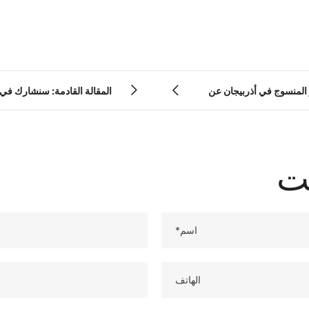
ر المنسوج في أذربيجان عن
ني الفعال في سرعة بدء
إلى 13 يونيو.
نت
اسم*
الهاتف