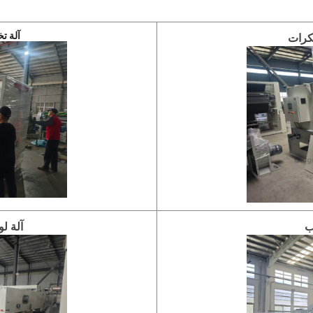
آلة تخ
بكرات
ب
آلة ل