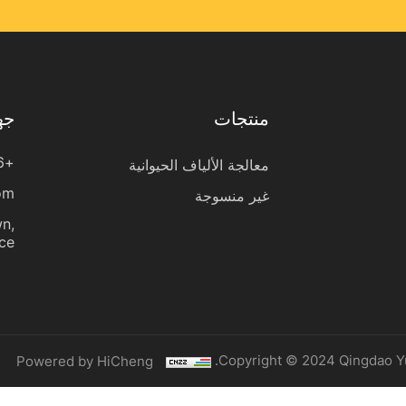
منتجات
جه
+86 13256827480
معالجة الألياف الحيوانية
om
غير منسوجة
wn,
e.
Copyright © 2024 Qingdao Yu
Powered by HiCheng