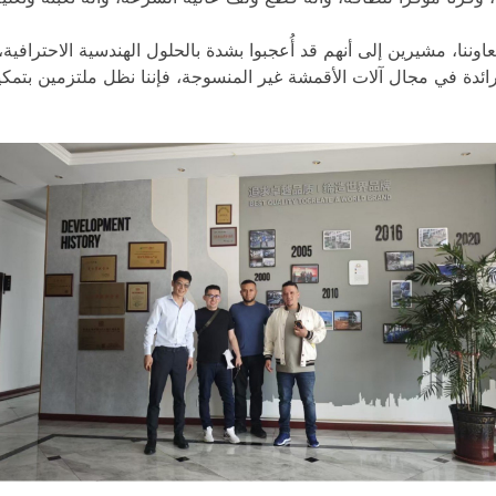
نا، مشيرين إلى أنهم قد أُعجبوا بشدة بالحلول الهندسية الاحترافية،
 رائدة في مجال آلات الأقمشة غير المنسوجة، فإننا نظل ملتزمين بتم