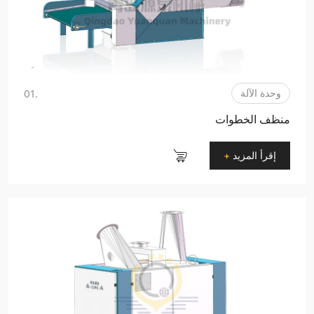
وحدة الآلة
.01
منظف ​​الخطوات
إقرأ المزيد
+