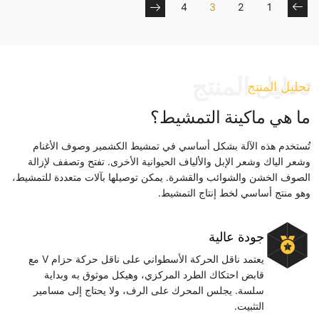
4
3
2
1
تحليل المنتج
تحليل المنتج
ما هي ماكينة التمشيط؟
تُستخدم هذه الآلة بشكل أساسي في تمشيط الكشمير وصوف الأغنام
وشعر الياك وشعر الإبل والألياف الحيوانية الأخرى. تفتح وتصفف لإزالة
الصوف الخشن والشوائب والقشرة. يمكن توصيلها بآلات متعددة للتمشيط،
وهو منتج أساسي لخط إنتاج التمشيط.
جودة عالية
يعتمد ناقل الحركة الأسطواني على ناقل حركة حزام V مع
قابض احتكاك الطرد المركزي، وهيكل موثوق به وبداية
سلسة. يجلس المحرك على الرف، ولا يحتاج إلى مسامير
التثبيت.