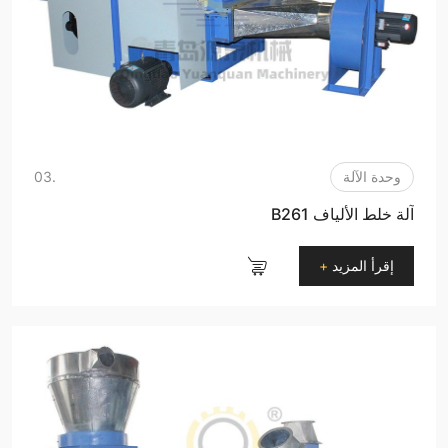
وحدة الآلة
.03
آلة خلط الألياف B261
إقرأ المزيد
+