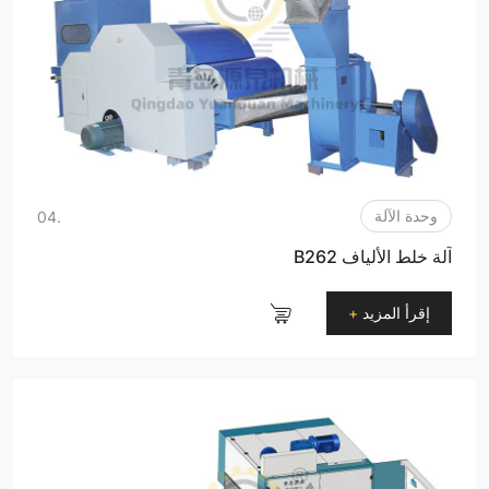
وحدة الآلة
.04
آلة خلط الألياف B262
إقرأ المزيد
+