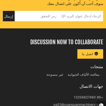
سوف أحب أن أكون على اتصال معك
إرسال
DISCUSSION NOW TO COLLABORATE
اتصل بنا
منتجات
معالجة الألياف الحيوانية
غير منسوجة
جهات الاتصال
+86 13256827480
yq01@yuanquanmachinery.com