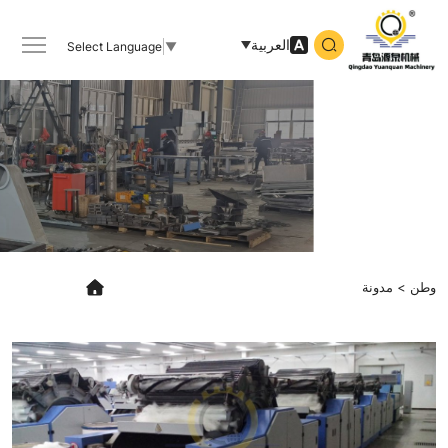
Qingdao
Yuanquan
العربية
Select Language
▼
Machinery
Co.,Ltd
وطن
مدونة