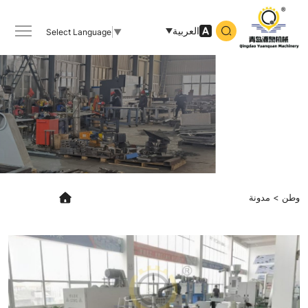
Qingdao
Yuanquan
العربية
Select Language
▼
Machinery
Co.,Ltd
وطن
مدونة